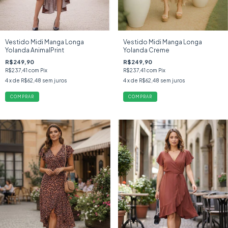
Vestido Midi Manga Longa
Vestido Midi Manga Longa
Yolanda AnimalPrint
Yolanda Creme
R$249,90
R$249,90
R$237,41
com
Pix
R$237,41
com
Pix
4
x de
R$62,48
sem juros
4
x de
R$62,48
sem juros
COMPRAR
COMPRAR