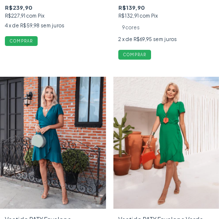
R$239,90
R$139,90
R$227,91
com
Pix
R$132,91
com
Pix
4
x de
R$59,98
sem juros
9 cores
2
x de
R$69,95
sem juros
COMPRAR
COMPRAR