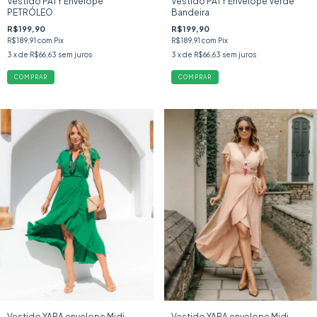
Vestido PATY Envelope
Vestido PATY Envelope Verde
PETRÓLEO
Bandeira
R$199,90
R$199,90
R$189,91
com
Pix
R$189,91
com
Pix
3
x de
R$66,63
sem juros
3
x de
R$66,63
sem juros
COMPRAR
COMPRAR
Vestido YARA envelope Midi
Vestido YARA envelope Midi