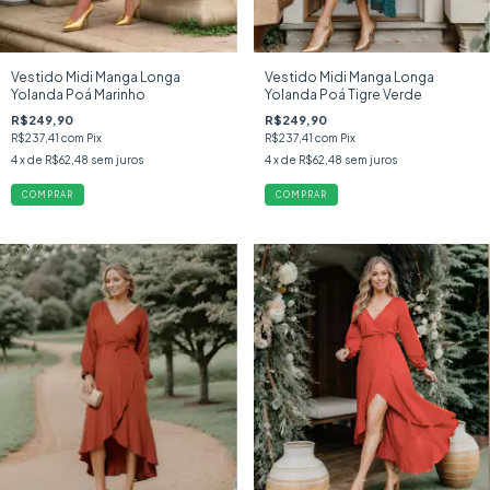
Vestido Midi Manga Longa
Vestido Midi Manga Longa
Yolanda Poá Marinho
Yolanda Poá Tigre Verde
R$249,90
R$249,90
R$237,41
com
Pix
R$237,41
com
Pix
4
x de
R$62,48
sem juros
4
x de
R$62,48
sem juros
COMPRAR
COMPRAR