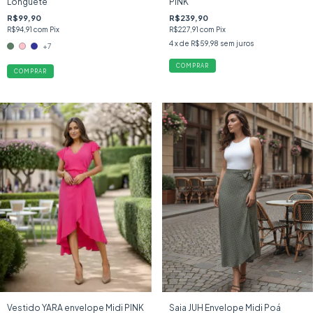
Longuete
PINK
R$99,90
R$239,90
R$94,91
com
Pix
R$227,91
com
Pix
4
x de
R$59,98
sem juros
+7
COMPRAR
COMPRAR
Vestido YARA envelope Midi PINK
Saia JUH Envelope Midi Poá