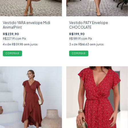
Vestido YARA envelope Midi
Vestido PATY Envelope
AnimalPrint
CHOCOLATE
R$239,90
R$199,90
R$227,91
com
Pix
R$189,91
com
Pix
4
x de
R$59,98
sem juros
3
x de
R$66,63
sem juros
COMPRAR
COMPRAR