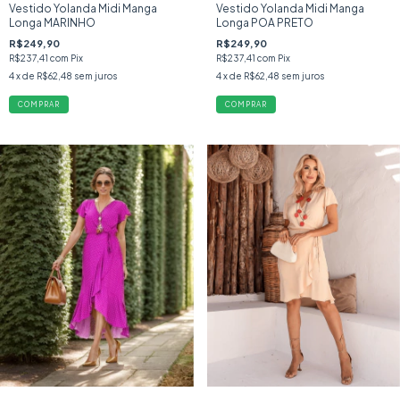
Vestido Yolanda Midi Manga
Vestido Yolanda Midi Manga
Longa MARINHO
Longa POA PRETO
R$249,90
R$249,90
R$237,41
com
Pix
R$237,41
com
Pix
4
x de
R$62,48
sem juros
4
x de
R$62,48
sem juros
COMPRAR
COMPRAR