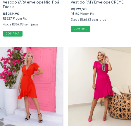
Vestido YARA envelope Midi Poá
Vestido PATY Envelope CREME
Fúcsia
R$199,90
R$239,90
R$189,91
com
Pix
R$227,91
com
Pix
3
x de
R$66,63
sem juros
4
x de
R$59,98
sem juros
COMPRAR
COMPRAR