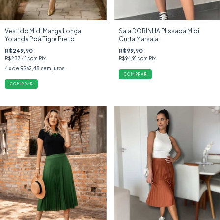
Vestido Midi Manga Longa
Saia DORINHA Plissada Midi
Yolanda Poá Tigre Preto
Curta Marsala
R$249,90
R$99,90
R$237,41
com
Pix
R$94,91
com
Pix
4
x de
R$62,48
sem juros
COMPRAR
COMPRAR