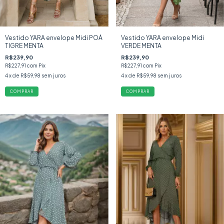
Vestido YARA envelope Midi POÁ
Vestido YARA envelope Midi
TIGRE MENTA
VERDE MENTA
R$239,90
R$239,90
R$227,91
com
Pix
R$227,91
com
Pix
4
x de
R$59,98
sem juros
4
x de
R$59,98
sem juros
COMPRAR
COMPRAR