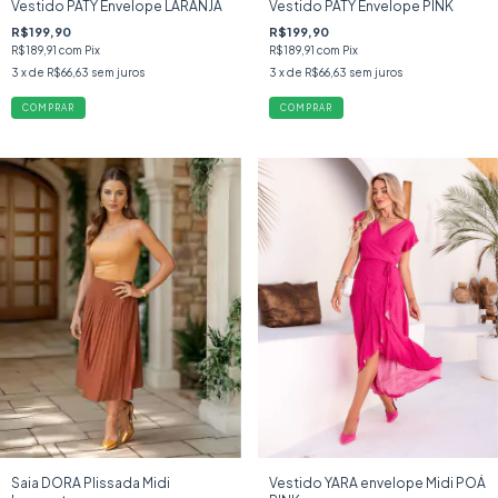
Vestido PATY Envelope LARANJA
Vestido PATY Envelope PINK
R$199,90
R$199,90
R$189,91
com
Pix
R$189,91
com
Pix
3
x de
R$66,63
sem juros
3
x de
R$66,63
sem juros
COMPRAR
COMPRAR
Saia DORA Plissada Midi
Vestido YARA envelope Midi POÁ