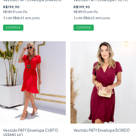
R$199,90
R$199,90
R$189,91
com
Pix
R$189,91
com
Pix
3
x de
R$66,63
sem juros
3
x de
R$66,63
sem juros
COMPRAR
COMPRAR
Vestido PATY Envelope CURTO
Vestido PATY Envelope BORDÔ
VERMELHO