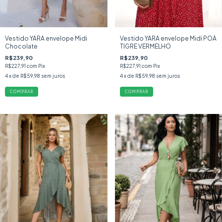
Vestido YARA envelope Midi
Vestido YARA envelope Midi POÁ
Chocolate
TIGRE VERMELHO
R$239,90
R$239,90
R$227,91
com
Pix
R$227,91
com
Pix
4
x de
R$59,98
sem juros
4
x de
R$59,98
sem juros
COMPRAR
COMPRAR