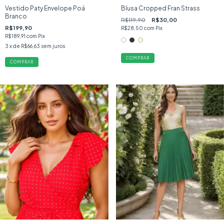
Vestido Paty Envelope Poá
Blusa Cropped Fran Strass
Branco
R$119,90
R$30,00
R$199,90
R$28,50
com
Pix
R$189,91
com
Pix
3
x de
R$66,63
sem juros
COMPRAR
COMPRAR