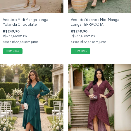
Vestido Midi Manga Longa
Vestido Yolanda Midi Manga
Yolanda Chocolate
Longa TERRACOTA
R$249,90
R$249,90
R$237,41
com
Pix
R$237,41
com
Pix
4
x de
R$62,48
sem juros
4
x de
R$62,48
sem juros
COMPRAR
COMPRAR