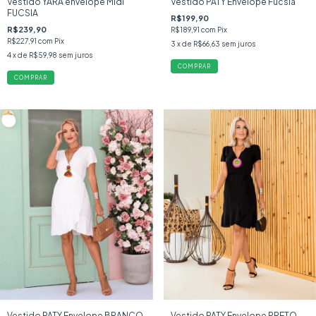
Vestido YARA envelope Midi
Vestido PATY Envelope Fucsia
FUCSIA
R$199,90
R$239,90
R$189,91
com
Pix
R$227,91
com
Pix
3
x de
R$66,63
sem juros
4
x de
R$59,98
sem juros
COMPRAR
COMPRAR
Vestido PATY Envelope BRANCO
Vestido PATY Envelope PRETO