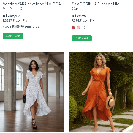
Vestido YARA envelope Midi POÁ
Saia DORINHA Plissada Midi
VERMELHO
Curta
R$239,90
R$99,90
R$227,91
com
Pix
R$94,91
com
Pix
4
x de
R$59,98
sem juros
+2
COMPRAR
COMPRAR