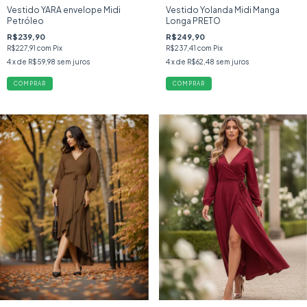
Vestido YARA envelope Midi
Vestido Yolanda Midi Manga
Petróleo
Longa PRETO
R$239,90
R$249,90
R$227,91
com
Pix
R$237,41
com
Pix
4
x de
R$59,98
sem juros
4
x de
R$62,48
sem juros
COMPRAR
COMPRAR