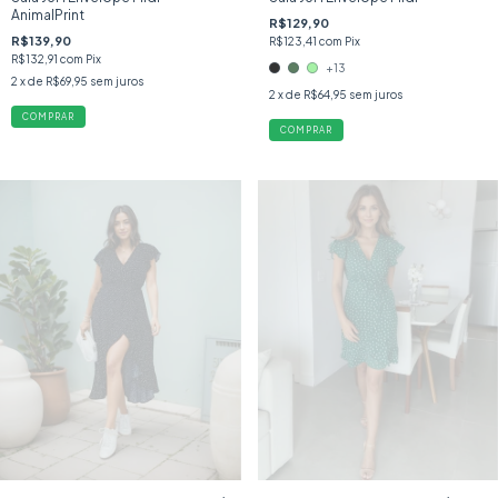
AnimalPrint
R$129,90
R$139,90
R$123,41
com
Pix
R$132,91
com
Pix
+13
2
x de
R$69,95
sem juros
2
x de
R$64,95
sem juros
COMPRAR
COMPRAR