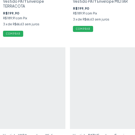
Vestido PATY Envelope
Vestido PATY Envelope MILITAR
TERRACOTA
R$199,90
R$199,90
R$189,91
com
Pix
R$189,91
com
Pix
3
x de
R$66,63
sem juros
3
x de
R$66,63
sem juros
COMPRAR
COMPRAR