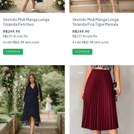
Vestido Midi Manga Longa
Vestido Midi Manga Longa
Yolanda Petróleo
Yolanda Poá Tigre Marsala
R$249,90
R$249,90
R$237,41
com
Pix
R$237,41
com
Pix
4
x de
R$62,48
sem juros
4
x de
R$62,48
sem juros
COMPRAR
COMPRAR