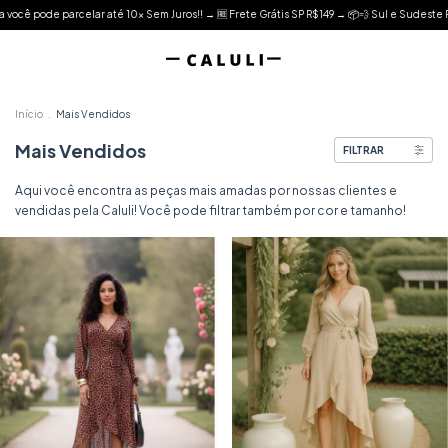
Frete Grátis SP R$149 → 📦💨 Sul e Sudeste R$199
• Caluli - Especialista em Vestido E
Início
.
Mais Vendidos
Mais Vendidos
FILTRAR
Aqui você encontra as peças mais amadas por nossas clientes e
vendidas pela Caluli! Você pode filtrar também por cor e tamanho!