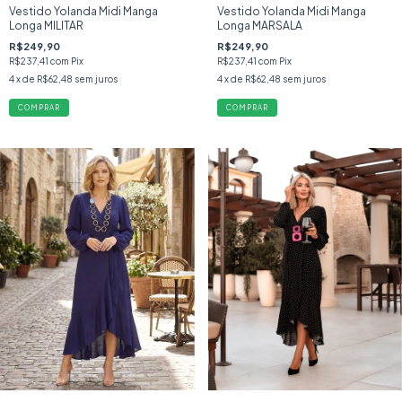
Vestido Yolanda Midi Manga
Vestido Yolanda Midi Manga
Longa MILITAR
Longa MARSALA
R$249,90
R$249,90
R$237,41
com
Pix
R$237,41
com
Pix
4
x de
R$62,48
sem juros
4
x de
R$62,48
sem juros
COMPRAR
COMPRAR