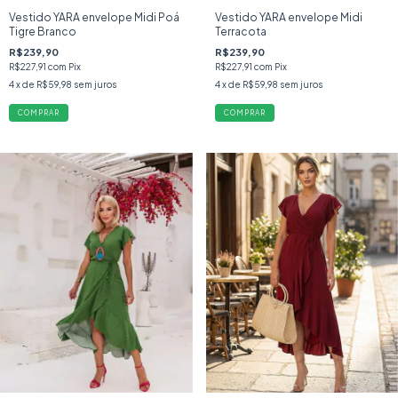
Vestido YARA envelope Midi Poá
Vestido YARA envelope Midi
Tigre Branco
Terracota
R$239,90
R$239,90
R$227,91
com
Pix
R$227,91
com
Pix
4
x de
R$59,98
sem juros
4
x de
R$59,98
sem juros
COMPRAR
COMPRAR