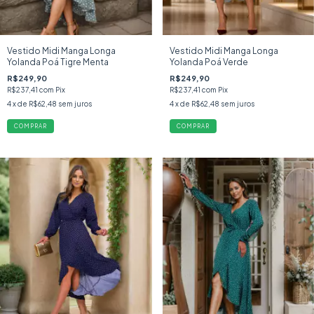
Vestido Midi Manga Longa
Vestido Midi Manga Longa
Yolanda Poá Tigre Menta
Yolanda Poá Verde
R$249,90
R$249,90
R$237,41
com
Pix
R$237,41
com
Pix
4
x de
R$62,48
sem juros
4
x de
R$62,48
sem juros
COMPRAR
COMPRAR