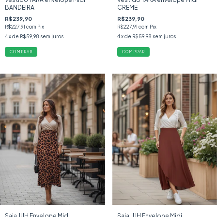
BANDEIRA
CREME
R$239,90
R$239,90
R$227,91
com
Pix
R$227,91
com
Pix
4
x de
R$59,98
sem juros
4
x de
R$59,98
sem juros
COMPRAR
COMPRAR
Saia JUH Envelope Midi
Saia JUH Envelope Midi