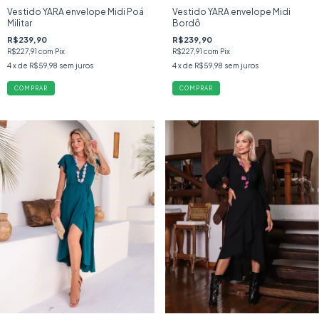
Vestido YARA envelope Midi Poá
Vestido YARA envelope Midi
Militar
Bordô
R$239,90
R$239,90
R$227,91
com
Pix
R$227,91
com
Pix
4
x de
R$59,98
sem juros
4
x de
R$59,98
sem juros
COMPRAR
COMPRAR