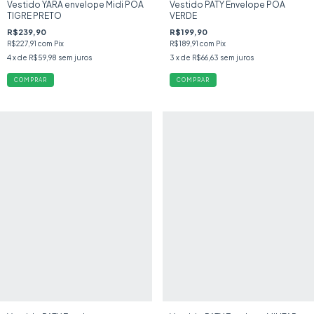
Vestido YARA envelope Midi POÁ
Vestido PATY Envelope POÁ
TIGRE PRETO
VERDE
R$239,90
R$199,90
R$227,91
com
Pix
R$189,91
com
Pix
4
x de
R$59,98
sem juros
3
x de
R$66,63
sem juros
COMPRAR
COMPRAR