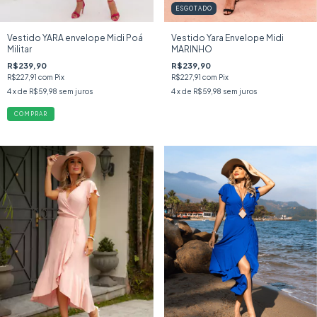
ESGOTADO
Vestido YARA envelope Midi Poá
Vestido Yara Envelope Midi
Militar
MARINHO
R$239,90
R$239,90
R$227,91
com
Pix
R$227,91
com
Pix
4
x de
R$59,98
sem juros
4
x de
R$59,98
sem juros
COMPRAR