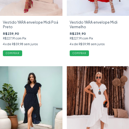
Vestido YARA envelope Midi Poá
Vestido YARA envelope Midi
Preto
Vermelho
R$239,90
R$239,90
R$227,91
com
Pix
R$227,91
com
Pix
4
x de
R$59,98
sem juros
4
x de
R$59,98
sem juros
COMPRAR
COMPRAR