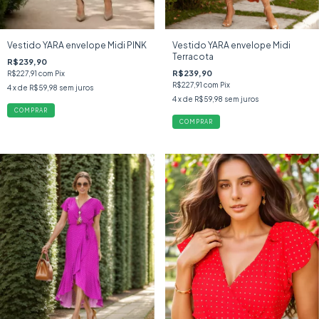
Vestido YARA envelope Midi PINK
Vestido YARA envelope Midi
Terracota
R$239,90
R$239,90
R$227,91
com
Pix
R$227,91
com
Pix
4
x de
R$59,98
sem juros
4
x de
R$59,98
sem juros
COMPRAR
COMPRAR