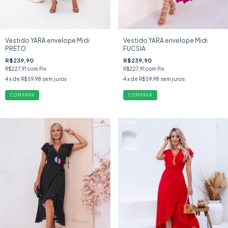
Vestido YARA envelope Midi
Vestido YARA envelope Midi
PRETO
FUCSIA
R$239,90
R$239,90
R$227,91
com
Pix
R$227,91
com
Pix
4
x de
R$59,98
sem juros
4
x de
R$59,98
sem juros
COMPRAR
COMPRAR