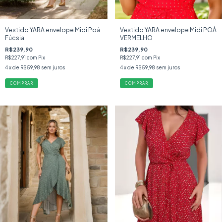
Vestido YARA envelope Midi Poá
Vestido YARA envelope Midi POÁ
Fúcsia
VERMELHO
R$239,90
R$239,90
R$227,91
com
Pix
R$227,91
com
Pix
4
x de
R$59,98
sem juros
4
x de
R$59,98
sem juros
COMPRAR
COMPRAR