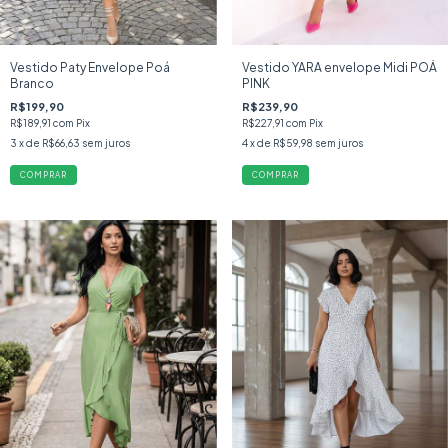
Vestido Paty Envelope Poá
Vestido YARA envelope Midi POÁ
Branco
PINK
R$199,90
R$239,90
R$189,91
com
Pix
R$227,91
com
Pix
3
x de
R$66,63
sem juros
4
x de
R$59,98
sem juros
COMPRAR
COMPRAR