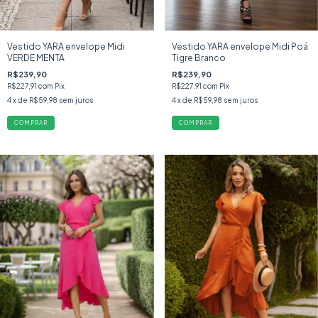
Vestido YARA envelope Midi
Vestido YARA envelope Midi Poá
VERDE MENTA
Tigre Branco
R$239,90
R$239,90
R$227,91
com
Pix
R$227,91
com
Pix
4
x de
R$59,98
sem juros
4
x de
R$59,98
sem juros
COMPRAR
COMPRAR