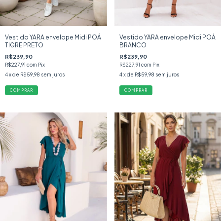
Vestido YARA envelope Midi POÁ
Vestido YARA envelope Midi POÁ
TIGRE PRETO
BRANCO
R$239,90
R$239,90
R$227,91
com
Pix
R$227,91
com
Pix
4
x de
R$59,98
sem juros
4
x de
R$59,98
sem juros
COMPRAR
COMPRAR