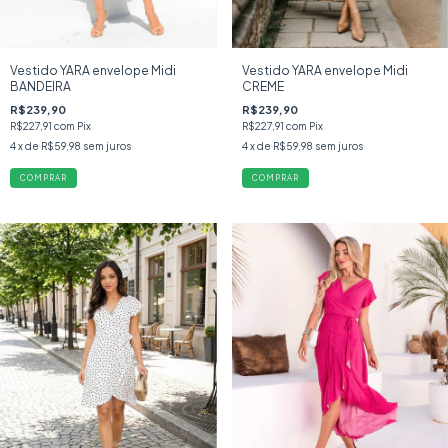
Vestido YARA envelope Midi
Vestido YARA envelope Midi
BANDEIRA
CREME
R$239,90
R$239,90
R$227,91
com
Pix
R$227,91
com
Pix
4
x de
R$59,98
sem juros
4
x de
R$59,98
sem juros
COMPRAR
COMPRAR