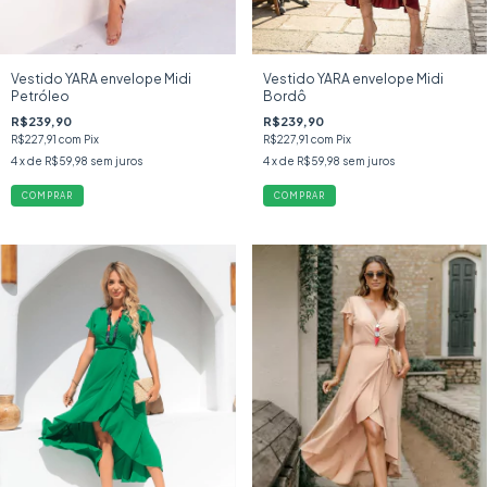
Vestido YARA envelope Midi
Vestido YARA envelope Midi
Petróleo
Bordô
R$239,90
R$239,90
R$227,91
com
Pix
R$227,91
com
Pix
4
x de
R$59,98
sem juros
4
x de
R$59,98
sem juros
COMPRAR
COMPRAR