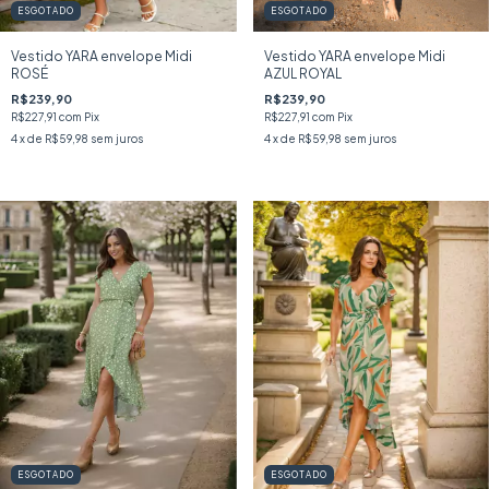
ESGOTADO
ESGOTADO
Vestido YARA envelope Midi
Vestido YARA envelope Midi
ROSÉ
AZUL ROYAL
R$239,90
R$239,90
R$227,91
com
Pix
R$227,91
com
Pix
4
x de
R$59,98
sem juros
4
x de
R$59,98
sem juros
ESGOTADO
ESGOTADO