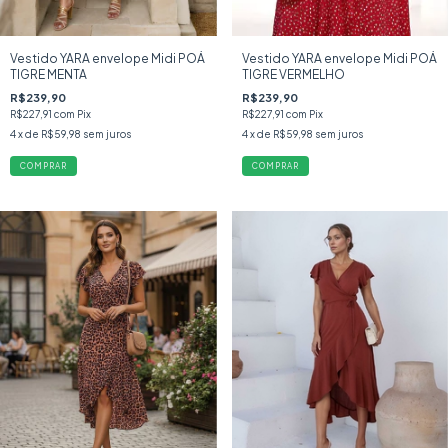
Vestido YARA envelope Midi POÁ
Vestido YARA envelope Midi POÁ
TIGRE MENTA
TIGRE VERMELHO
R$239,90
R$239,90
R$227,91
com
Pix
R$227,91
com
Pix
4
x de
R$59,98
sem juros
4
x de
R$59,98
sem juros
COMPRAR
COMPRAR