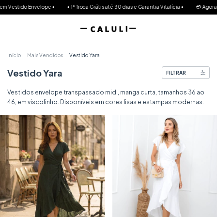
pe •
• 1ª Troca Grátis até 30 dias e Garantia Vitalícia •
💳 Agora você pode parcelar
Início
.
Mais Vendidos
.
Vestido Yara
Vestido Yara
FILTRAR
Vestidos envelope transpassado midi, manga curta, tamanhos 36 ao
46, em viscolinho. Disponíveis em cores lisas e estampas modernas.