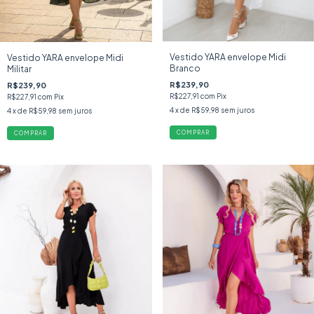
Vestido YARA envelope Midi
Vestido YARA envelope Midi
Branco
Militar
R$239,90
R$239,90
R$227,91
com
Pix
R$227,91
com
Pix
4
x de
R$59,98
sem juros
4
x de
R$59,98
sem juros
COMPRAR
COMPRAR