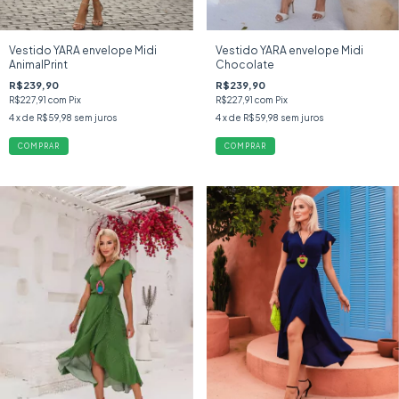
Vestido YARA envelope Midi
Vestido YARA envelope Midi
AnimalPrint
Chocolate
R$239,90
R$239,90
R$227,91
com
Pix
R$227,91
com
Pix
4
x de
R$59,98
sem juros
4
x de
R$59,98
sem juros
COMPRAR
COMPRAR