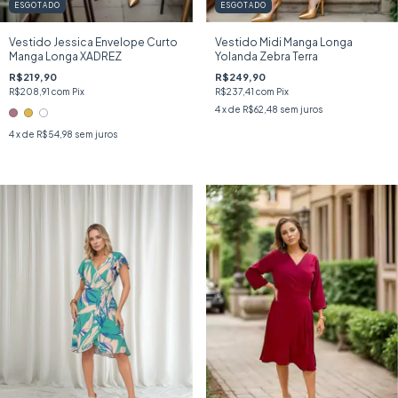
ESGOTADO
ESGOTADO
Vestido Jessica Envelope Curto
Vestido Midi Manga Longa
Manga Longa XADREZ
Yolanda Zebra Terra
R$219,90
R$249,90
R$208,91
com
Pix
R$237,41
com
Pix
4
x de
R$62,48
sem juros
4
x de
R$54,98
sem juros