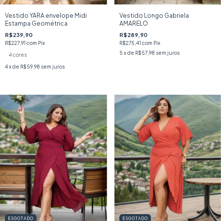
Vestido YARA envelope Midi
Vestido Longo Gabriela
Estampa Geométrica
AMARELO
R$239,90
R$289,90
R$227,91
com
Pix
R$275,41
com
Pix
5
x de
R$57,98
sem juros
4 cores
4
x de
R$59,98
sem juros
ESGOTADO
ESGOTADO