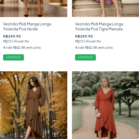
Vestido Midi Manga Longa
Vestido Midi Manga Longa
Yolanda Poá Verde
Yolanda Poá Tigre Marsala
R$249,90
R$249,90
R$237,41
com
Pix
R$237,41
com
Pix
4
x de
R$62,48
sem juros
4
x de
R$62,48
sem juros
COMPRAR
COMPRAR