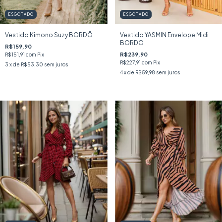
ESGOTADO
ESGOTADO
Vestido Kimono Suzy BORDÔ
Vestido YASMIN Envelope Midi
BORDO
R$159,90
R$239,90
R$151,91
com
Pix
R$227,91
com
Pix
3
x de
R$53,30
sem juros
4
x de
R$59,98
sem juros