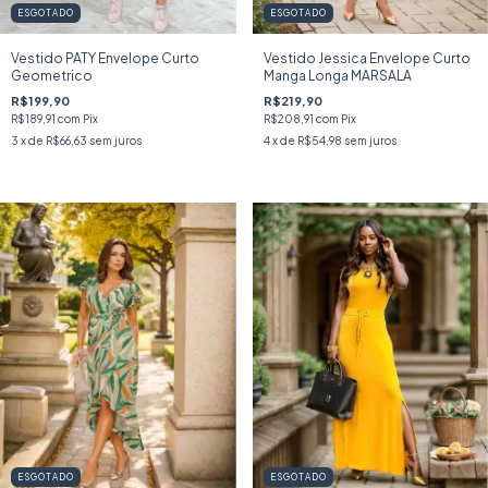
ESGOTADO
ESGOTADO
Vestido PATY Envelope Curto
Vestido Jessica Envelope Curto
Geometrico
Manga Longa MARSALA
R$199,90
R$219,90
R$189,91
com
Pix
R$208,91
com
Pix
3
x de
R$66,63
sem juros
4
x de
R$54,98
sem juros
ESGOTADO
ESGOTADO