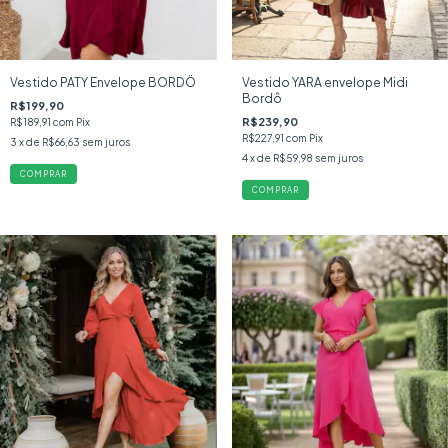
Vestido PATY Envelope BORDÔ
Vestido YARA envelope Midi
Bordô
R$199,90
R$239,90
R$189,91
com
Pix
R$227,91
com
Pix
3
x de
R$66,63
sem juros
4
x de
R$59,98
sem juros
COMPRAR
COMPRAR