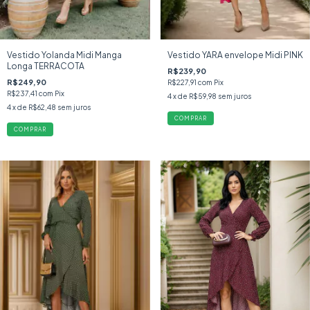
Vestido Yolanda Midi Manga
Vestido YARA envelope Midi PINK
Longa TERRACOTA
R$239,90
R$249,90
R$227,91
com
Pix
R$237,41
com
Pix
4
x de
R$59,98
sem juros
4
x de
R$62,48
sem juros
COMPRAR
COMPRAR