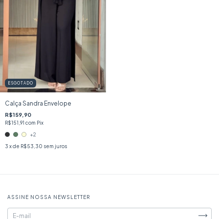
ESGOTADO
Calça Sandra Envelope
R$159,90
R$151,91
com
Pix
+2
3
x de
R$53,30
sem juros
ASSINE NOSSA NEWSLETTER