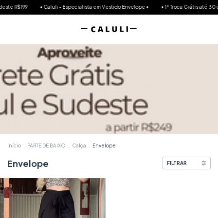
ste R$199
• Caluli - Especialista em Vestido Envelope •
• 1ª Troca Grátis até 30 dia
Início
.
PARTE DE BAIXO
.
Calça
.
Envelope
Envelope
FILTRAR