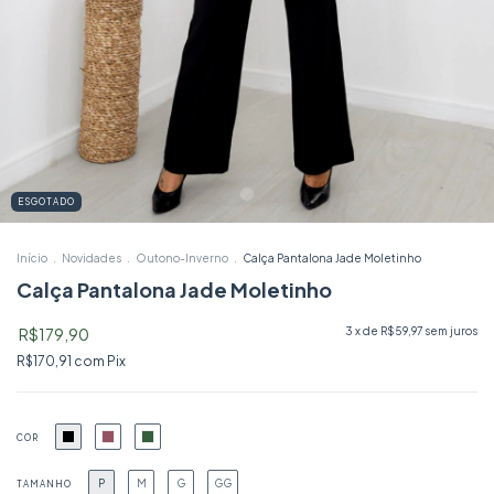
ESGOTADO
Início
.
Novidades
.
Outono-Inverno
.
Calça Pantalona Jade Moletinho
Calça Pantalona Jade Moletinho
R$179,90
3
x de
R$59,97
sem juros
R$170,91
com
Pix
COR
P
M
G
GG
TAMANHO