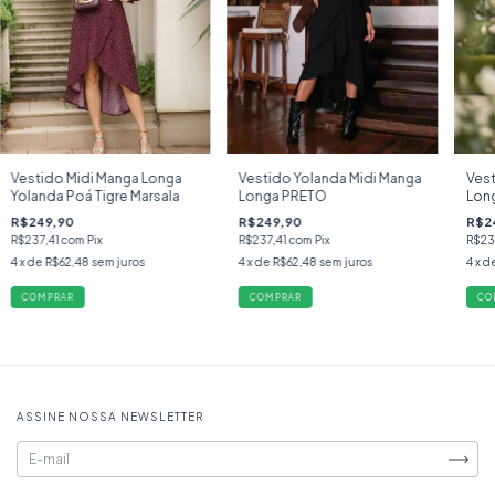
Vestido Midi Manga Longa
Vestido Yolanda Midi Manga
Vest
Yolanda Poá Tigre Marsala
Longa PRETO
Lon
R$249,90
R$249,90
R$2
R$237,41
com
Pix
R$237,41
com
Pix
R$23
4
x de
R$62,48
sem juros
4
x de
R$62,48
sem juros
4
x d
COMPRAR
COMPRAR
CO
ASSINE NOSSA NEWSLETTER