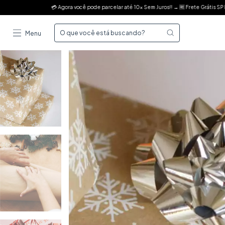
 pode parcelar até 10x Sem Juros!! → 🆓 Frete Grátis SP R$149 → 📦💨 Sul e Sudeste R$199
Menu