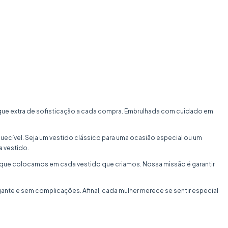
oque extra de sofisticação a cada compra. Embrulhada com cuidado em
uecível. Seja um vestido clássico para uma ocasião especial ou um
a vestido.
o que colocamos em cada vestido que criamos. Nossa missão é garantir
nte e sem complicações. Afinal, cada mulher merece se sentir especial