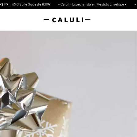
• Caluli - Especialista em Vestido Envelope •
• 1ª Troca Grátis até 30 dias e Garant