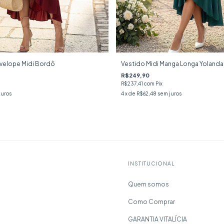
velope Midi Bordô
Vestido Midi Manga Longa Yolanda
R$249,90
R$237,41
com
Pix
juros
4
x de
R$62,48
sem juros
INSTITUCIONAL
Quem somos
Como Comprar
GARANTIA VITALÍCIA