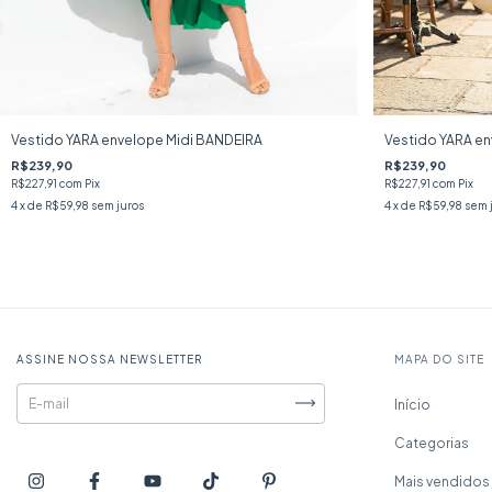
Vestido YARA envelope Midi BANDEIRA
Vestido YARA en
R$239,90
R$239,90
R$227,91
com
Pix
R$227,91
com
Pix
4
x de
R$59,98
sem juros
4
x de
R$59,98
sem 
ASSINE NOSSA NEWSLETTER
MAPA DO SITE
Início
Categorias
Mais vendidos