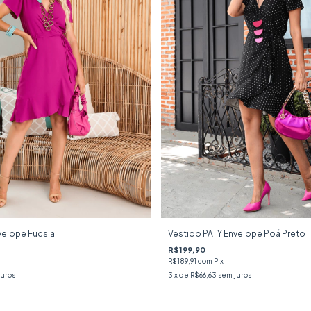
velope Fucsia
Vestido PATY Envelope Poá Preto
R$199,90
R$189,91
com
Pix
juros
3
x de
R$66,63
sem juros