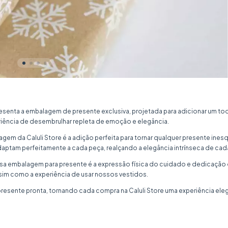
esenta a embalagem de presente exclusiva, projetada para adicionar um t
iência de desembrulhar repleta de emoção e elegância.
em da Caluli Store é a adição perfeita para tornar qualquer presente inesq
adaptam perfeitamente a cada peça, realçando a elegância intrínseca de cad
ossa embalagem para presente é a expressão física do cuidado e dedicaçã
sim como a experiência de usar nossos vestidos.
sente pronta, tornando cada compra na Caluli Store uma experiência elega