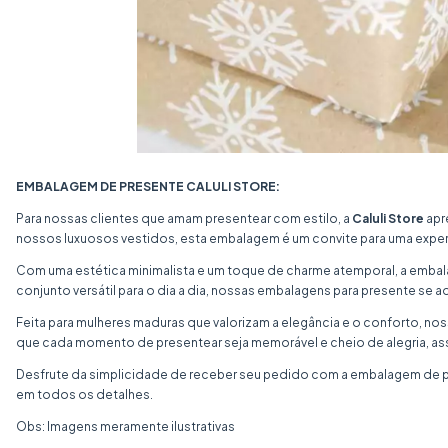
EMBALAGEM DE PRESENTE CALULI STORE:
Para nossas clientes que amam presentear com estilo, a
Caluli Store
apr
nossos luxuosos vestidos, esta embalagem é um convite para uma exper
Com uma estética minimalista e um toque de charme atemporal, a embalag
conjunto versátil para o dia a dia, nossas embalagens para presente se 
Feita para mulheres maduras que valorizam a elegância e o conforto, n
que cada momento de presentear seja memorável e cheio de alegria, as
Desfrute da simplicidade de receber seu pedido com a embalagem de pre
em todos os detalhes.
Obs: Imagens meramente ilustrativas