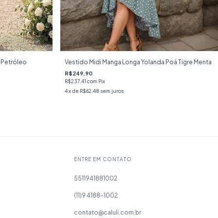
 Petróleo
Vestido Midi Manga Longa Yolanda Poá Tigre Menta
R$249,90
R$237,41
com
Pix
4
x de
R$62,48
sem juros
ENTRE EM CONTATO
5511941881002
(11)9 4188-1002
contato@caluli.com.br