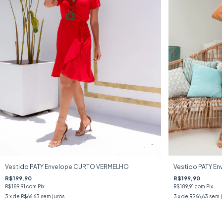
Vestido PATY Envelope CURTO VERMELHO
Vestido PATY En
R$199,90
R$199,90
R$189,91
com
Pix
R$189,91
com
Pix
3
x de
R$66,63
sem juros
3
x de
R$66,63
sem 