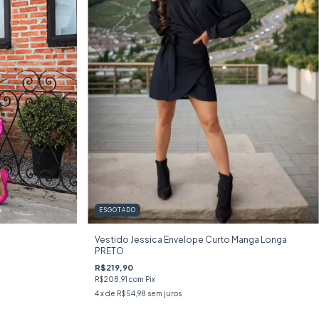
ESGOTADO
Vestido Jessica Envelope Curto Manga Longa
PRETO
R$219,90
R$208,91
com
Pix
4
x de
R$54,98
sem juros