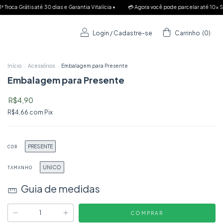
ia Vitalícia •
💳 Agora você pode parcelar até 10x Sem Juros!! → 🆓 Frete Grátis SP R$
Login
/
Cadastre-se
Carrinho
(
0
)
Início
.
Acessórios
.
Embalagem para Presente
Embalagem para Presente
R$4,90
R$4,66
com
Pix
PRESENTE
COR
UNICO
TAMANHO
Guia de medidas