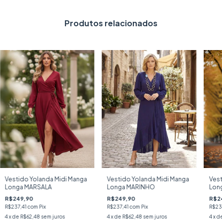
Produtos relacionados
Vestido Yolanda Midi Manga
Vestido Yolanda Midi Manga
Vest
Longa MARSALA
Longa MARINHO
Long
R$249,90
R$249,90
R$2
R$237,41
com
Pix
R$237,41
com
Pix
R$23
4
x de
R$62,48
sem juros
4
x de
R$62,48
sem juros
4
x d