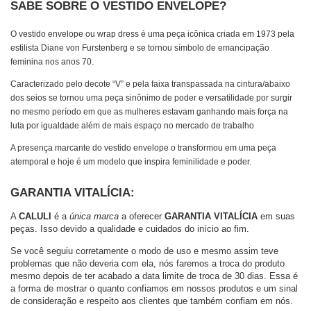
SABE SOBRE O VESTIDO ENVELOPE?
O vestido envelope ou wrap dress é uma peça icônica criada em 1973 pela
estilista Diane von Furstenberg e se tornou símbolo de emancipação
feminina nos anos 70.
Caracterizado pelo decote “V” e pela faixa transpassada na cintura/abaixo
dos seios se tornou uma peça sinônimo de poder e versatilidade por surgir
no mesmo período em que as mulheres estavam ganhando mais força na
luta por igualdade além de mais espaço no mercado de trabalho
A presença marcante do vestido envelope o transformou em uma peça
atemporal e hoje é um modelo que inspira feminilidade e poder.
GARANTIA VITALÍCIA:
A 
CALULI
 é a 
única marca
 a oferecer 
GARANTIA VITALÍCIA 
em suas 
peças. Isso devido a qualidade e cuidados do início ao fim.
Se você seguiu corretamente o modo de uso e mesmo assim teve 
problemas que não deveria com ela, nós faremos a troca do produto 
mesmo depois de ter acabado a data limite de troca de 30 dias. 
Essa é 
a forma de mostrar o quanto confiamos em nossos produtos e um sinal 
de consideração e respeito aos clientes que também confiam em nós.