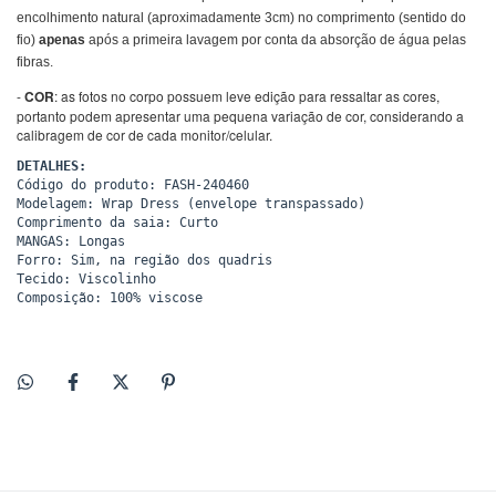
encolhimento natural (aproximadamente 3cm) no comprimento (sentido do
fio)
apenas
após a primeira lavagem por conta da absorção de água pelas
fibras.
-
COR
: as fotos no corpo possuem leve edição para ressaltar as cores,
portanto podem apresentar uma pequena variação de cor, considerando a
calibragem de cor de cada monitor/celular.
DETALHES:
Código do produto: FASH-240460

Modelagem: Wrap Dress (envelope transpassado)

Comprimento da saia: Curto

MANGAS: Longas

Forro: Sim, na região dos quadris

Tecido: Viscolinho

Composição: 100% viscose