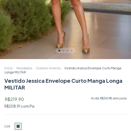
Início
.
Novidades
.
Outono-Inverno
.
Vestido Jessica Envelope Curto Manga
Longa MILITAR
Vestido Jessica Envelope Curto Manga Longa
MILITAR
R$219,90
4
x de
R$54,98
sem juros
R$208,91
com
Pix
COR