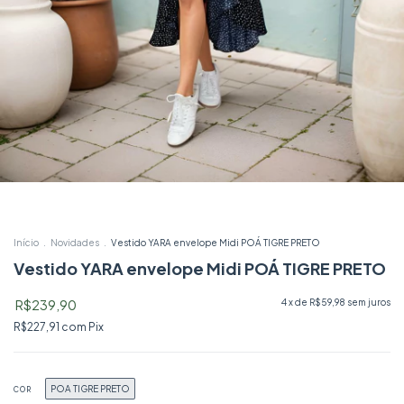
Início
.
Novidades
.
Vestido YARA envelope Midi POÁ TIGRE PRETO
Vestido YARA envelope Midi POÁ TIGRE PRETO
R$239,90
4
x de
R$59,98
sem juros
R$227,91
com
Pix
POA TIGRE PRETO
COR