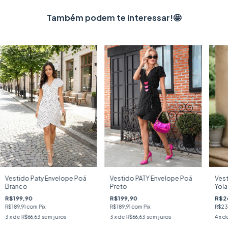
Também podem te interessar!🤩
Vestido Paty Envelope Poá
Vestido PATY Envelope Poá
Vest
Branco
Preto
Yola
R$199,90
R$199,90
R$2
R$189,91
com
Pix
R$189,91
com
Pix
R$23
3
x de
R$66,63
sem juros
3
x de
R$66,63
sem juros
4
x d