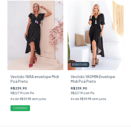
ESGOTADO
Vestido YARA envelope Midi
Vestido YASMIN Envelope
Poá Preto
Midi Poá Preto
R$239,90
R$239,90
R$227,91
com
Pix
R$227,91
com
Pix
4
x de
R$59,98
sem juros
4
x de
R$59,98
sem juros
COMPRAR