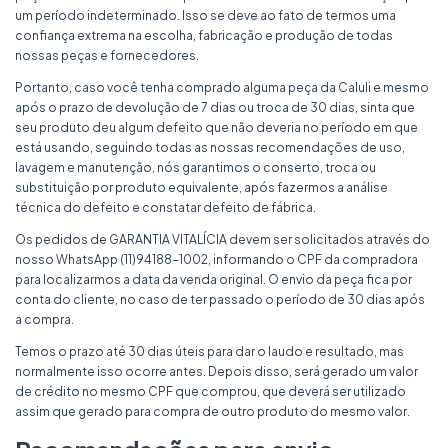
um período indeterminado. Isso se deve ao fato de termos uma
confiança extrema na escolha, fabricação e produção de todas
nossas peças e fornecedores.
Portanto, caso você tenha comprado alguma peça da Caluli e mesmo
após o prazo de devolução de 7 dias ou troca de 30 dias, sinta que
seu produto deu algum defeito que não deveria no período em que
está usando, seguindo todas as nossas recomendações de uso,
lavagem e manutenção, nós garantimos o conserto, troca ou
substituição por produto equivalente, após fazermos a análise
técnica do defeito e constatar defeito de fábrica.
Os pedidos de GARANTIA VITALÍCIA devem ser solicitados através do
nosso WhatsApp (11)94188-1002, informando o CPF da compradora
para localizarmos a data da venda original. O envio da peça fica por
conta do cliente, no caso de ter passado o período de 30 dias após
a compra.
Temos o prazo até 30 dias úteis para dar o laudo e resultado, mas
normalmente isso ocorre antes. Depois disso, será gerado um valor
de crédito no mesmo CPF que comprou, que deverá ser utilizado
assim que gerado para compra de outro produto do mesmo valor.