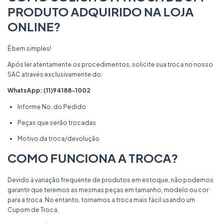
PRODUTO ADQUIRIDO NA LOJA
ONLINE?
É bem simples!
Após ler atentamente os procedimentos, solicite sua troca no nosso
SAC através exclusivamente do:
WhatsApp: (11)94188-1002
Informe No. do Pedido
Peças que serão trocadas
Motivo da troca/devolução
COMO FUNCIONA A TROCA?
Devido à variação frequente de produtos em estoque, não podemos
garantir que teremos as mesmas peças em tamanho, modelo ou cor
para a troca. No entanto, tornamos a troca mais fácil usando um
Cupom de Troca.