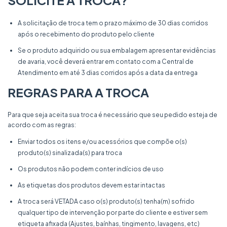
A solicitação de troca tem o prazo máximo de 30 dias corridos
após o recebimento do produto pelo cliente
Se o produto adquirido ou sua embalagem apresentar evidências
de avaria, você deverá entrar em contato com a Central de
Atendimento em até 3 dias corridos após a data da entrega
REGRAS PARA A TROCA
Para que seja aceita sua troca é necessário que seu pedido esteja de
acordo com as regras:
Enviar todos os itens e/ou acessórios que compõe o(s)
produto(s) sinalizada(s) para troca
Os produtos não podem conter indícios de uso
As etiquetas dos produtos devem estar intactas
A troca será VETADA caso o(s) produto(s) tenha(m) sofrido
qualquer tipo de intervenção por parte do cliente e estiver sem
etiqueta afixada (Ajustes, baínhas, tingimento, lavagens, etc)