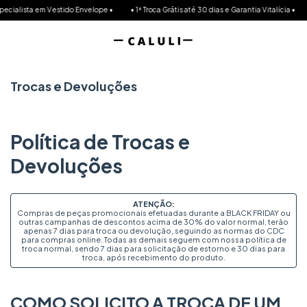
ialista em Vestido Envelope •
• 1ª Troca Grátis até 30 dias e Garantia Vitalícia •
💳
Trocas e Devoluções
Política de Trocas e
Devoluções
ATENÇÃO:
Compras de peças promocionais efetuadas durante a BLACK FRIDAY ou
outras campanhas de descontos acima de 30% do valor normal, terão
apenas 7 dias para troca ou devolução, seguindo as normas do CDC
para compras online. Todas as demais seguem com nossa política de
troca normal, sendo 7 dias para solicitação de estorno e 30 dias para
troca, após recebimento do produto.
COMO SOLICITO A TROCA DE UM