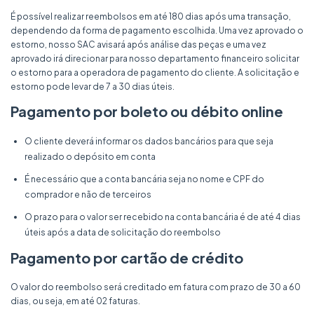
É possível realizar reembolsos em até 180 dias após uma transação,
dependendo da forma de pagamento escolhida. Uma vez aprovado o
estorno, nosso SAC avisará após análise das peças e uma vez
aprovado irá direcionar para nosso departamento financeiro solicitar
o estorno para a operadora de pagamento do cliente. A solicitação e
estorno pode levar de 7 a 30 dias úteis.
Pagamento por boleto ou débito online
O cliente deverá informar os dados bancários para que seja
realizado o depósito em conta
É necessário que a conta bancária seja no nome e CPF do
comprador e não de terceiros
O prazo para o valor ser recebido na conta bancária é de até 4 dias
úteis após a data de solicitação do reembolso
Pagamento por cartão de crédito
O valor do reembolso será creditado em fatura com prazo de 30 a 60
dias, ou seja, em até 02 faturas.