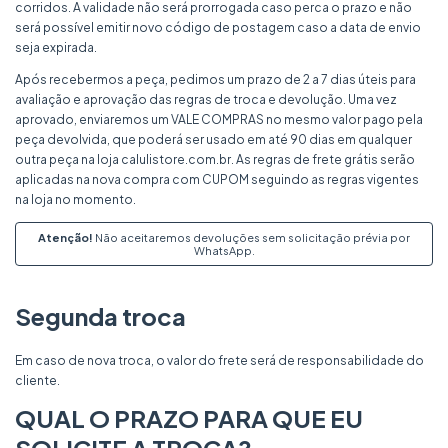
corridos. A validade não será prorrogada caso perca o prazo e não
será possível emitir novo código de postagem caso a data de envio
seja expirada.
Após recebermos a peça, pedimos um prazo de 2 a 7 dias úteis para
avaliação e aprovação das regras de troca e devolução. Uma vez
aprovado, enviaremos um VALE COMPRAS no mesmo valor pago pela
peça devolvida, que poderá ser usado em até 90 dias em qualquer
outra peça na loja calulistore.com.br. As regras de frete grátis serão
aplicadas na nova compra com CUPOM seguindo as regras vigentes
na loja no momento.
Atenção!
Não aceitaremos devoluções sem solicitação prévia por
WhatsApp.
Segunda troca
Em caso de nova troca, o valor do frete será de responsabilidade do
cliente.
QUAL O PRAZO PARA QUE EU
SOLICITE A TROCA?