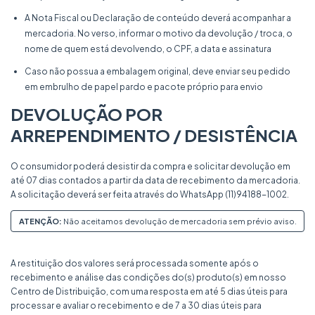
A Nota Fiscal ou Declaração de conteúdo deverá acompanhar a
mercadoria. No verso, informar o motivo da devolução / troca, o
nome de quem está devolvendo, o CPF, a data e assinatura
Caso não possua a embalagem original, deve enviar seu pedido
em embrulho de papel pardo e pacote próprio para envio
DEVOLUÇÃO POR
ARREPENDIMENTO / DESISTÊNCIA
O consumidor poderá desistir da compra e solicitar devolução em
até 07 dias contados a partir da data de recebimento da mercadoria.
A solicitação deverá ser feita através do WhatsApp (11)94188-1002.
ATENÇÃO:
Não aceitamos devolução de mercadoria sem prévio aviso.
A restituição dos valores será processada somente após o
recebimento e análise das condições do(s) produto(s) em nosso
Centro de Distribuição, com uma resposta em até 5 dias úteis para
processar e avaliar o recebimento e de 7 a 30 dias úteis para